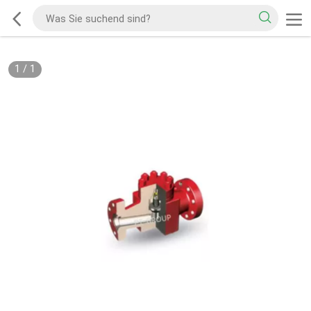
1
/
1