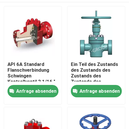
API 6A Standard
Ein Teil des Zustands
Flanschverbindung
des Zustands des
Schwingen
Zustands des
Kontrollventil 2 1/16 "
Zustands des
5000psi
Zustands des
Startseite
Anfrage absenden
Anfrage absenden
Zustands ist der
Zustand des Zustands
des Zustands des
Produkte
Zustands.
Über uns