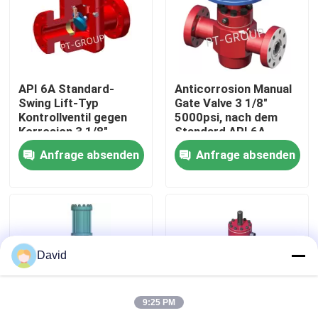
Fabrik Tour
Qualitätskontrolle
API 6A Standard-
Anticorrosion Manual
Swing Lift-Typ
Gate Valve 3 1/8"
Kontrollventil gegen
5000psi, nach dem
Kontakt
Korrosion 3 1/8"
Standard API 6A
5000psi
Anfrage absenden
Anfrage absenden
Nachrichten
Alle Fälle
David
Spülschlamm-Pumpe
9:25 PM
Spülpumpezwischenlage