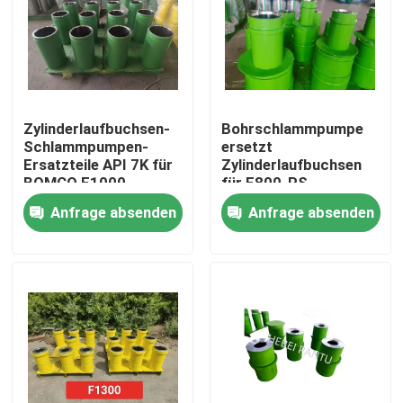
Zylinderlaufbuchsen-
Bohrschlammpumpe
Schlammpumpen-
ersetzt
Ersatzteile API 7K für
Zylinderlaufbuchsen
BOMCO F1000
für F800-PS
Pferdestärken
Anfrage absenden
Anfrage absenden
Startseite
Produkte
Über uns