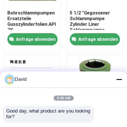
Bohrschlammpumpen
5 1/2 "Gegossener
Fabrik Tour
Ersatzteile
Schlammpumpe
Gusszylinderfolien API
Zylinder Liner
7K
Schlammpumpe
Qualitätskontrolle
Ersatzteile API 7K
Anfrage absenden
Anfrage absenden
Kontakt
Nachrichten
David
Alle Fälle
5:46 AM
Spülschlamm-Pumpe
Good day, what product are you looking 
NOV 5 1/2
F800 Pkw-
for?
"Gegossener
Zylinderfolien für
Schlammpumpe
langlebige
Spülpumpezwischenlage