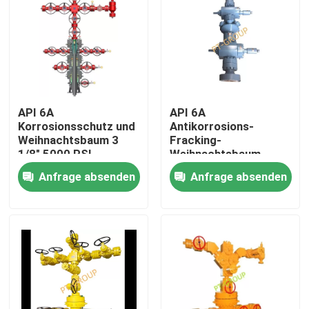
API 6A
API 6A
Korrosionsschutz und
Antikorrosions-
Weihnachtsbaum 3
Fracking-
1/8" 5000 PSI
Weihnachtsbaum
Anfrage absenden
Anfrage absenden
Startseite
Produkte
Über uns