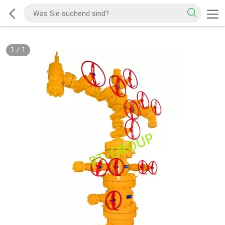
1
/
1