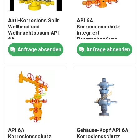
Fabrik Tour
Anti-Korrosions Split
API 6A
Wellhead und
Korrosionsschutz
Weihnachtsbaum API
integriert
Qualitätskontrolle
6A
Brunnenkopf und
Weihnachtsbaum
Anfrage absenden
Anfrage absenden
Kontakt
Nachrichten
Alle Fälle
Spülschlamm-Pumpe
API 6A
Gehäuse-Kopf API 6A
Korrosionsschutz
Korrosionsschutz
Spülpumpezwischenlage