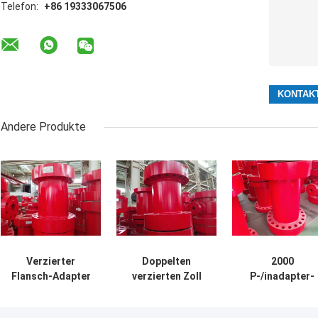
Telefon:
+86 19333067506
Andere Produkte
Verzierter
Doppelten
2000
Flansch-Adapter
verzierten Zoll
P-/inadapter-
5000 P/in DSA
2.000 P/in X
Spulen-Flansch
Doppeltes 3 Zoll
schmieden des
Doppeltes