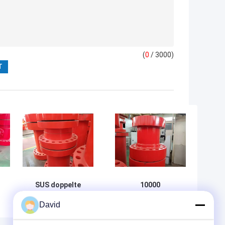
(
0
/ 3000)
SUS doppelte
10000
verzierte Adapter-
P-/inScheibenkupplungs-
David
-
kundenspezifische
Adapter-Doppeltes
Farbbohrungs-
verzierte bohrende