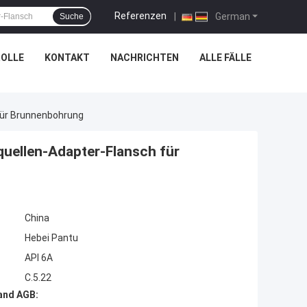
Referenzen
|
German
Suche
OLLE
KONTAKT
NACHRICHTEN
ALLE FÄLLE
Für Brunnenbohrung
quellen-Adapter-Flansch für
China
Hebei Pantu
API 6A
C.5.22
and AGB: