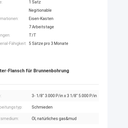
e:
1 Satz
Negitionable
rmationen:
Eisen-Kasten
7 Arbeitstage
ngen:
T/T
ial-Fähigkeit:
5 Sätze pro 3 Monate
pter-Flansch für Brunnenbohrung
:
3- 1/8" 3.000 P/in x 3 1/8" 5.000 P/in
beitungstyp:
Schmieden
tsmedium:
Öl, natürliches gas&mud