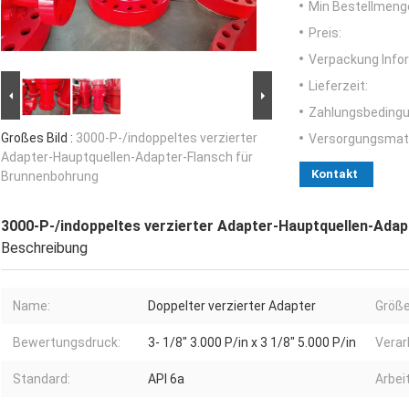
Min Bestellmeng
Preis:
Verpackung Info
Lieferzeit:
Zahlungsbedingu
Großes Bild :
3000-P-/indoppeltes verzierter
Versorgungsmater
Adapter-Hauptquellen-Adapter-Flansch für
Kontakt
Brunnenbohrung
3000-P-/indoppeltes verzierter Adapter-Hauptquellen-Ada
Beschreibung
Name:
Doppelter verzierter Adapter
Größe
Bewertungsdruck:
3- 1/8" 3.000 P/in x 3 1/8" 5.000 P/in
Verar
Standard:
API 6a
Arbei