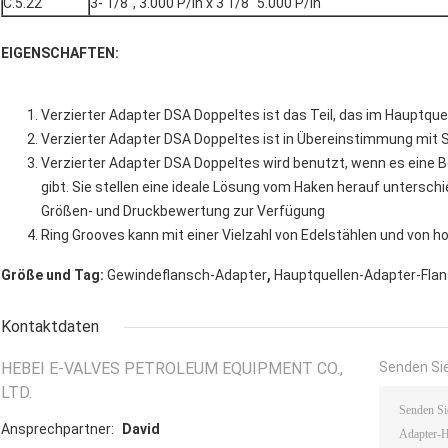
C.5.22
3- 1/8", 3.000 P/in x 3 1/8" 5.000 P/in
EIGENSCHAFTEN:
Verzierter Adapter DSA Doppeltes ist das Teil, das im Hauptque
Verzierter Adapter DSA Doppeltes ist in Übereinstimmung mit 
Verzierter Adapter DSA Doppeltes wird benutzt, wenn es eine
gibt. Sie stellen eine ideale Lösung vom Haken herauf untersch
Größen- und Druckbewertung zur Verfügung
Ring Grooves kann mit einer Vielzahl von Edelstählen und von h
,
Größe und Tag:
Gewindeflansch-Adapter
Hauptquellen-Adapter-Fla
Kontaktdaten
HEBEI E-VALVES PETROLEUM EQUIPMENT CO.,
Senden Sie
LTD.
Ansprechpartner:
David