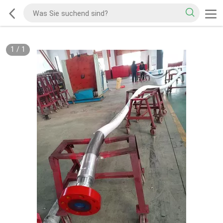
1
/
1