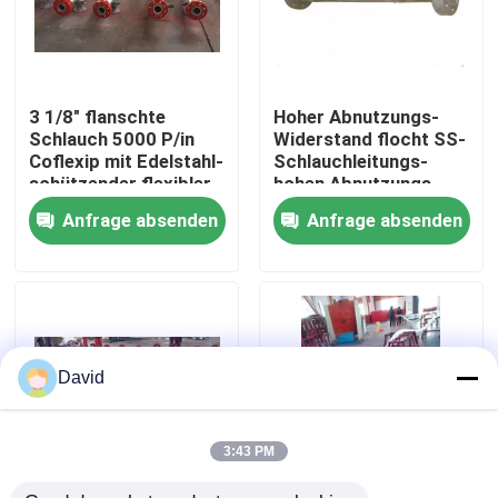
Fabrik Tour
3 1/8" flanschte
Hoher Abnutzungs-
Qualitätskontrolle
Schlauch 5000 P/in
Widerstand flocht SS-
Coflexip mit Edelstahl-
Schlauchleitungs-
schützender flexibler
hohen Abnutzungs-
Kontakt
Abdeckung
Widerstand
Anfrage absenden
Anfrage absenden
Nachrichten
Alle Fälle
David
Spülschlamm-Pumpe
3:43 PM
Spülpumpezwischenlage